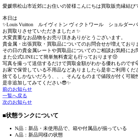
愛媛県松山市近郊にお住いの皆様こんにちは買取販売縁結び
本日は
✨Louis Vuitton ルイヴィトン ヴィクトワール ショルダー
お買取りさせていただきました♬✨
大変貴重なお品物をお売り頂きありがとうございます。
貴金属・出張買取・買取品についてのお問合せが増えており
その日の貴金属レートや買取品についてのご相談お気軽にお
また公式LINEにて簡単無料査定も行っております😚
写真を撮って送信するだけで買取金額がわかる優れものです
お家で保管している不用品などありましたら是非ご利用くだ
捨てるしかないだろう、、、そんなものまで値段が付く可能
是非追加してみてください😎✨
前のお知らせ
一覧へ戻る
次のお知らせ
■状態ランクについて
N品：新品・未使用品で、箱や付属品が揃っている
A品：新品同様の状態