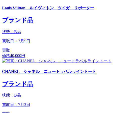
Louis Vuitton ルイヴィトン タイガ リポーター
ブランド品
状態：B品
買取日：7月5日
買取
価格
40,000円
CHANEL シャネル ニュートラベルライントート
ブランド品
状態：B品
買取日：7月3日