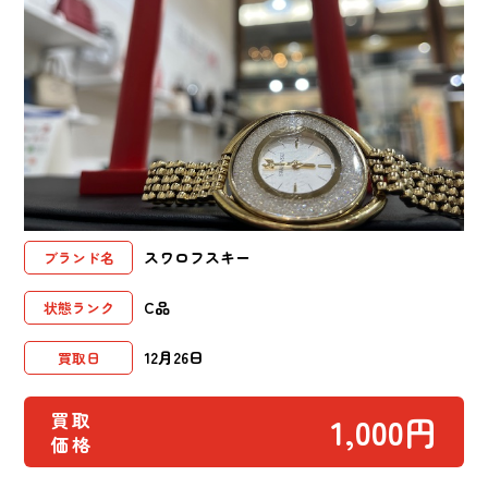
スワロフスキー
ブランド名
C品
状態ランク
12月26日
買取日
買取
1,000円
価格