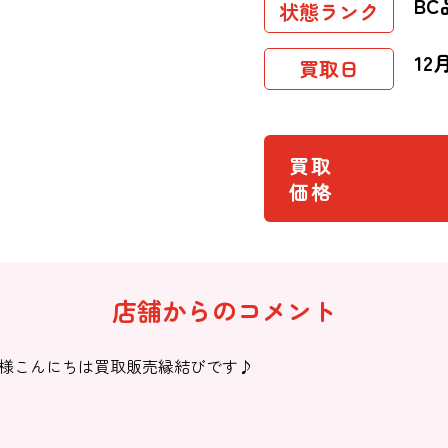
BC
状態ランク
12
買取日
買取
価格
店舗からのコメント
様こんにちは買取販売縁結びです♪