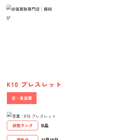
Result
販売実績
K10 ブレスレット
金・貴金属
B品
状態ランク
12月19日
買取日