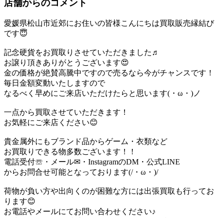
店舗からのコメント
愛媛県松山市近郊にお住いの皆様こんにちは買取販売縁結び
です😇
記念硬貨をお買取りさせていただきました♬
お譲り頂きありがとうございます😍
金の価格が絶賛高騰中ですので売るなら今がチャンスです！
毎日金額変動いたしますので
なるべく早めにご来店いただけたらと思います(・ω・)ノ
一点から買取させていただきます！
お気軽にご来店ください😊
貴金属外にもブランド品からゲーム・衣類など
お買取りできる物多数ございます！！
電話受付☏・メール✉・InstagramのDM・公式LINE
からお問合せ可能となっております(/・ω・)/
荷物が負い方や出向くのが困難な方には出張買取も行ってお
ります😊
お電話やメールにてお問い合わせください♪