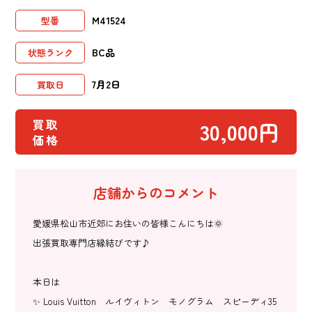
M41524
型番
BC品
状態ランク
7月2日
買取日
買取
30,000円
価格
店舗からのコメント
愛媛県松山市近郊にお住いの皆様こんにちは🌞
出張買取専門店縁結びです♪
本日は
✨ Louis Vuitton ルイヴィトン モノグラム スピーディ35