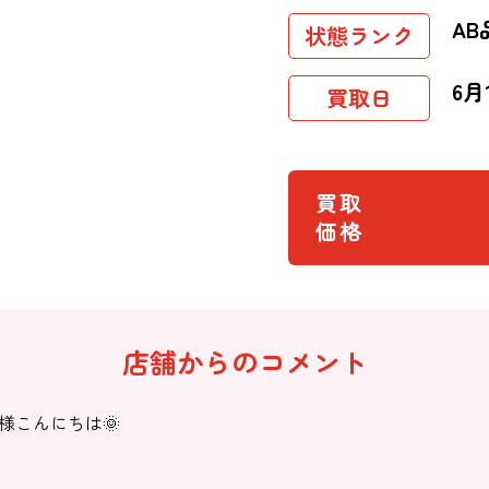
AB
状態ランク
6月
買取日
買取
価格
店舗からのコメント
様こんにちは🌞