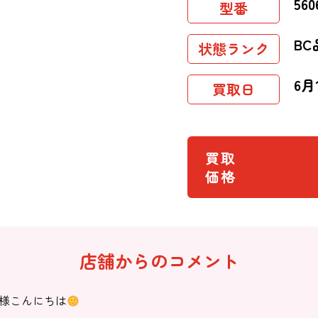
560
型番
BC
状態ランク
6月
買取日
買取
価格
店舗からのコメント
様こんにちは