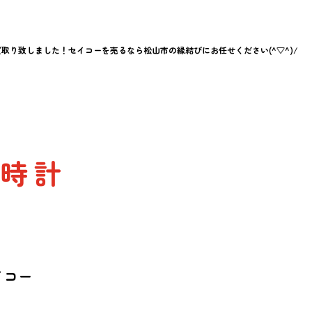
お買取り致しました！セイコーを売るなら松山市の縁結びにお任せください(^▽^)/
腕時計
イコー