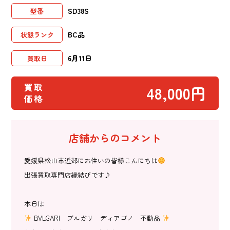
SD38S
型番
BC品
状態ランク
6月11日
買取日
買取
48,000円
価格
店舗からのコメント
愛媛県松山市近郊にお住いの皆様こんにちは
出張買取専門店縁結びです♪
本日は
BVLGARI ブルガリ ディアゴノ 不動品