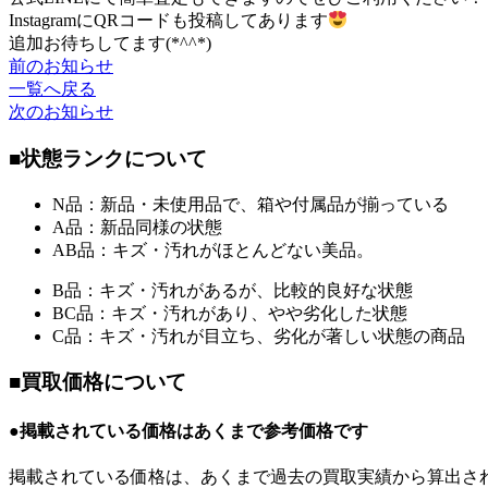
InstagramにQRコードも投稿してあります
追加お待ちしてます(*^^*)
前のお知らせ
一覧へ戻る
次のお知らせ
■状態ランクについて
N品：新品・未使用品で、箱や付属品が揃っている
A品：新品同様の状態
AB品：キズ・汚れがほとんどない美品。
B品：キズ・汚れがあるが、比較的良好な状態
BC品：キズ・汚れがあり、やや劣化した状態
C品：キズ・汚れが目立ち、劣化が著しい状態の商品
■買取価格について
●掲載されている価格はあくまで参考価格です
掲載されている価格は、あくまで過去の買取実績から算出さ