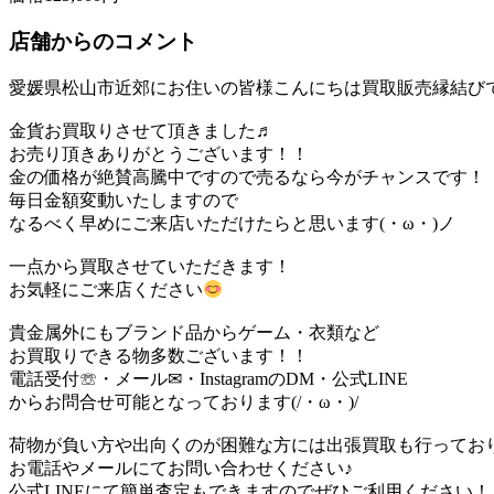
店舗からのコメント
愛媛県松山市近郊にお住いの皆様こんにちは買取販売縁結び
金貨お買取りさせて頂きました♬
お売り頂きありがとうございます！！
金の価格が絶賛高騰中ですので売るなら今がチャンスです！
毎日金額変動いたしますので
なるべく早めにご来店いただけたらと思います(・ω・)ノ
一点から買取させていただきます！
お気軽にご来店ください
貴金属外にもブランド品からゲーム・衣類など
お買取りできる物多数ございます！！
電話受付☏・メール✉・InstagramのDM・公式LINE
からお問合せ可能となっております(/・ω・)/
荷物が負い方や出向くのが困難な方には出張買取も行ってお
お電話やメールにてお問い合わせください♪
公式LINEにて簡単査定もできますのでぜひご利用ください！