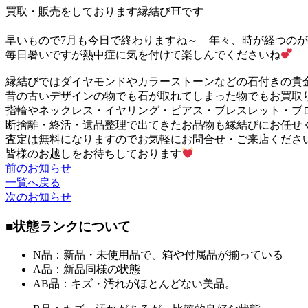
買取・販売をしております縁結び⛩です
早いもので7月も今日で終わりますね～ 年々、時が経つの
毎日暑いですが熱中症に気を付けて楽しんでくださいね
縁結びではダイヤモンドやカラーストーンなどの石付きの貴
昔の古いデザインの物でも石が取れてしまった物でもお買取
指輪やネックレス・イヤリング・ピアス・ブレスレット・ブ
断捨離・終活・遺品整理で出てきたお品物も縁結びにお任せくだ
査定は無料になりますのでお気軽にお問合せ・ご来店くださ
皆様のお越しをお待ちしております
前のお知らせ
一覧へ戻る
次のお知らせ
■状態ランクについて
N品：新品・未使用品で、箱や付属品が揃っている
A品：新品同様の状態
AB品：キズ・汚れがほとんどない美品。