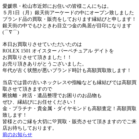
愛媛県・松山市近郊にお住いの皆様こんにちは。
５月1日（月）銀天街アーケードの中にオープン致しました
ブランド品の買取・販売をしております縁結びと申します！
銀天街の中でもひときわ目立つ金の鳥居が目印になります
(⌒∇⌒)
本日お買取りさせていただいたのは
ROLEX 1501 オイスター パーペチュアル デイトを
お買取りさせて頂きました！！
お売り頂きありがとうございました。
年代が古く状態が悪いブランド時計も高額買取致します！
当店では昔の古いネックレスや指輪なども縁結びでは高額買
取させて頂きますので
断捨離・終活・遺品整理でお困りのお品物も
ぜひ、縁結びにお任せください！
金・プラチナ・貴金属・ダイヤモンドも高額査定！高額買取
致します！
皆様とのご縁を大切に💛買取・販売させて頂きますのでご来
店お待ちしております。
前のお知らせ